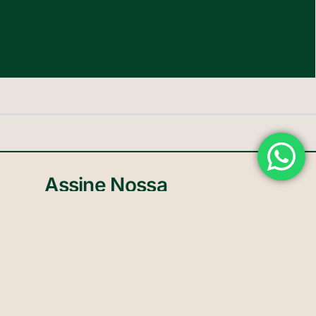
Assine Nossa
Newsletter
Inscreva-se na nossa newsletter mensal e fique por
dentro de eventos exclusivos, novidades e conteúdos
inspiradores. Junte-se à nossa comunidade e
conecte-se com um mundo cheio de ideias, inovação
e experiências únicas.