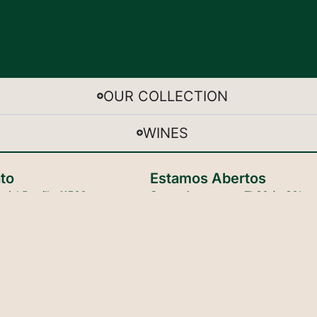
OUR COLLECTION
WINES
to
Estamos Abertos
uiel Bustillo 11500,
Segunda a quarta:
7h30 às 20h
T San Carlos de Bariloche,
Quinta a sábado:
7h30 às 23h
ro
Domingo:
9h às 20h
VAS:
+54 9 294 4756699
OS:
+54 9 11 32299110