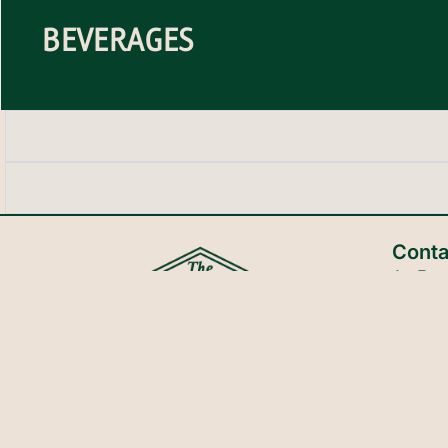
BEVERAGES
Conta
Av. Exeq
R8401AA
Río Neg
RESER
Encontre um lugar onde ideias,
EVENT
projetos e pessoas se encontram para
transformar o mundo.