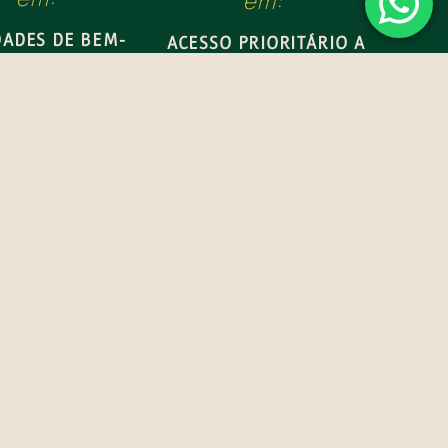
em:
DADES DE BEM-
ACESSO PRIORITÁRIO A
R (INDOOR &
EVENTOS.
UTDOOR).
MEET & GREETS COM
ARTISTAS.
LOCAÇÃO DO SALÃO DE
EVENTOS DA ESTACIÓN
ARAUCANÍA.