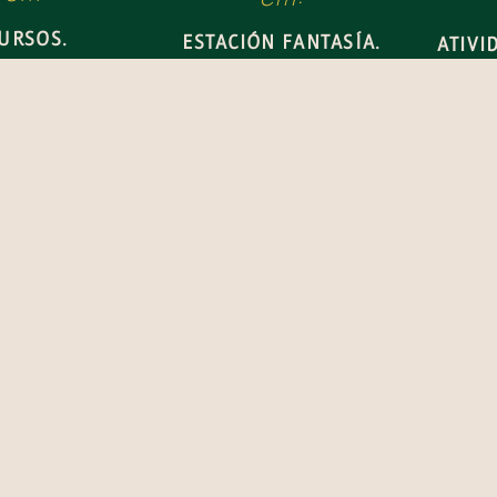
URSOS.
ESTACIÓN FANTASÍA.
ATIVI
ESTA
KSHOPS &
PAPÁ CIENCIA.
O
LESTRAS.
THE STATION CREW E
MUITO MAIS.