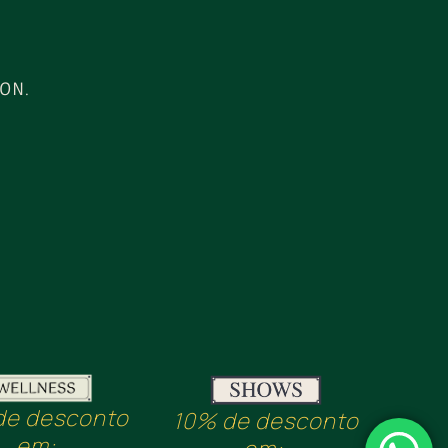
ION.
de desconto
10% de desconto
em: