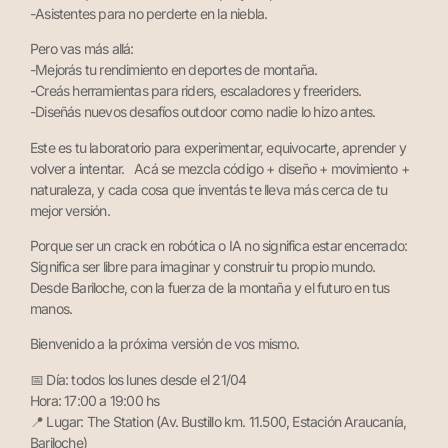
-Asistentes para no perderte en la niebla.
Pero vas más allá:
-Mejorás tu rendimiento en deportes de montaña.
-Creás herramientas para riders, escaladores y freeriders.
-Diseñás nuevos desafíos outdoor como nadie lo hizo antes.
Este es tu laboratorio para experimentar, equivocarte, aprender y
volver a intentar. Acá se mezcla código + diseño + movimiento +
naturaleza, y cada cosa que inventás te lleva más cerca de tu
mejor versión.
Porque ser un crack en robótica o IA no significa estar encerrado:
Significa ser libre para imaginar y construir tu propio mundo.
Desde Bariloche, con la fuerza de la montaña y el futuro en tus
manos.
Bienvenido a la próxima versión de vos mismo.
📅 Día: todos los lunes desde el 21/04
Hora: 17:00 a 19:00 hs
📍 Lugar: The Station (Av. Bustillo km. 11.500, Estación Araucanía,
Bariloche)