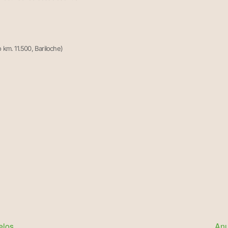
o km. 11.500, Bariloche)
elos
Anu