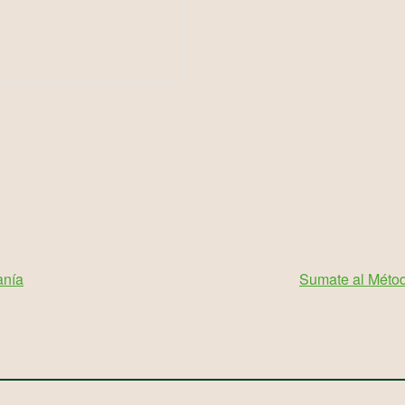
anía
Sumate al Méto