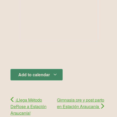
Add to calendar
¡Llega Método
Gimnasia pre y post parto
DeRose a Estación
en Estación Araucanía
Araucanía!