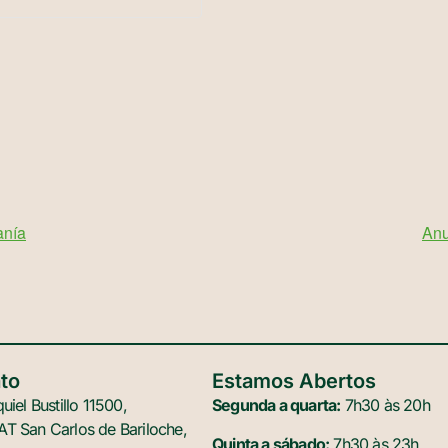
anía
Anu
to
Estamos Abertos
uiel Bustillo 11500,
Segunda a quarta:
7h30 às 20h
T San Carlos de Bariloche,
Quinta a sábado:
7h30 às 23h