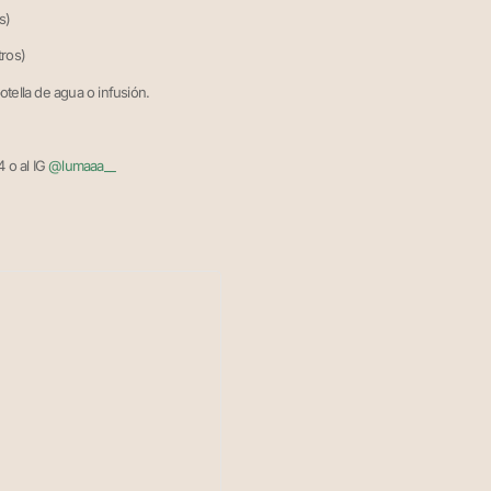
s)
ros)
otella de agua o infusión.
 o al IG
@lumaaa__