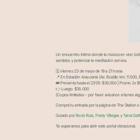
Un encuentro íntimo donde la música en vivo (ce
sentidos y potenciar la meditación sonora.
🗓️ Viernes 23 de mayo de 19 a 21 horas
📍 En Estación Araucanía (Av. Bustillo km. 11.500, 
🎟️ Preventa hasta el 21/05: $30.000 | Promo 2x 
👉 Luego: $35.000
(Cupos limitados – por favor avisanos si tenes algu
Comprá tu entrada por la página de The Station 
Guiado por
Rocío Ruiz
,
Fredy Villegas
y
Tania Gatt
Te esperamos para abrir este portal vibracional.