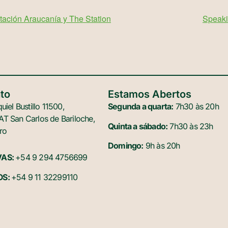
ación Araucanía y The Station
Speaki
to
Estamos Abertos
uiel Bustillo 11500,
Segunda a quarta:
7h30 às 20h
T San Carlos de Bariloche,
Quinta a sábado:
7h30 às 23h
ro
Domingo:
9h às 20h
VAS:
+54 9 294 4756699
OS:
+54 9 11 32299110